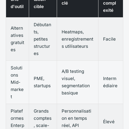
clé
compl
d'outil
cible
exité
Débutan
Altern
ts,
Heatmaps,
atives
petites
enregistrement
Facile
gratuit
structur
s utilisateurs
es
es
Soluti
A/B testing
ons
PME,
visuel,
Interm
Mid-
startups
segmentation
édiaire
marke
basique
t
Platef
Grands
Personnalisati
ormes
comptes
on en temps
Élevé
Enterp
, scale-
réel, API