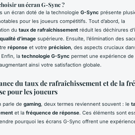
hoisir un écran G-Sync ?
ns un écran doté de la technologie
G-Sync
présente plusi
otables pour les joueurs compétitifs. Tout d’abord, la
ation du
taux de rafraîchissement
réduit les déchirures d
qualité d’image
supérieure. Ensuite, l’élimination des sa
tre
réponse
et votre
précision
, des aspects cruciaux dan
 Enfin, la
technologie G-Sync
permet une expérience de 
augmentant ainsi votre satisfaction globale.
ance du taux de rafraîchissement et de la f
se pour les joueurs
n parle de
gaming
, deux termes reviennent souvent : le
t
sement
et la
fréquence de réponse
. Ces éléments sont es
ndre pourquoi les écrans G-Sync offrent une expérienc