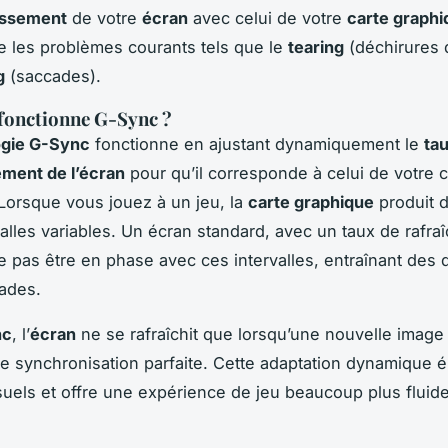
hissement
de votre
écran
avec celui de votre
carte graphi
e les problèmes courants tels que le
tearing
(déchirures 
g
(saccades).
onctionne G-Sync ?
ogie G-Sync
fonctionne en ajustant dynamiquement le
ta
ement de l’écran
pour qu’il corresponde à celui de votre c
Lorsque vous jouez à un jeu, la
carte graphique
produit 
valles variables. Un écran standard, avec un taux de rafr
ne pas être en phase avec ces intervalles, entraînant des 
ades.
nc
, l’
écran
ne se rafraîchit que lorsqu’une nouvelle image 
e synchronisation parfaite. Cette adaptation dynamique é
isuels et offre une expérience de jeu beaucoup plus fluide