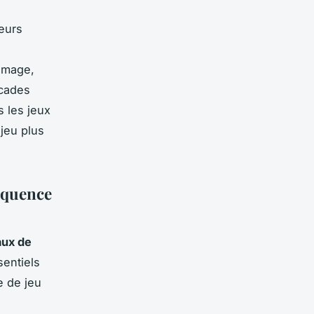
eurs
’image,
ccades
s les jeux
jeu plus
réquence
aux de
sentiels
e de jeu