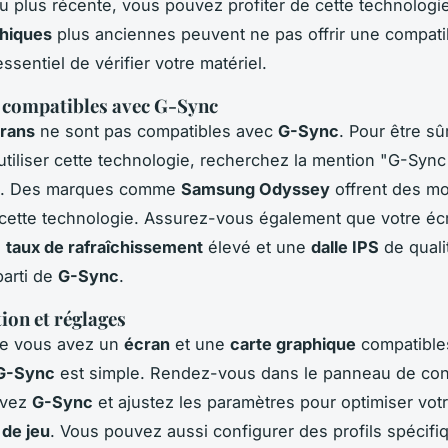
 plus récente, vous pouvez profiter de cette technologi
phiques
plus anciennes peuvent ne pas offrir une compatibi
essentiel de vérifier votre matériel.
 compatibles avec G-Sync
rans
ne sont pas compatibles avec
G-Sync
. Pour être sû
utiliser cette technologie, recherchez la mention "G-Sync
". Des marques comme
Samsung Odyssey
offrent des mo
cette technologie. Assurez-vous également que votre éc
n
taux de rafraîchissement
élevé et une
dalle IPS
de qualit
parti de
G-Sync
.
ion et réglages
ue vous avez un
écran
et une
carte graphique
compatible
G-Sync
est simple. Rendez-vous dans le panneau de con
ivez
G-Sync
et ajustez les paramètres pour optimiser vot
de jeu
. Vous pouvez aussi configurer des profils spécifi