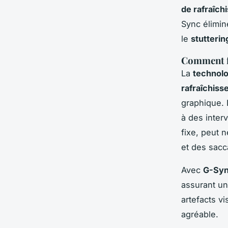
de rafraîc
Sync élimin
le
stutterin
Comment f
La
technol
rafraîchiss
graphique. 
à des inter
fixe, peut 
et des sacc
Avec
G-Sy
assurant un
artefacts v
agréable.