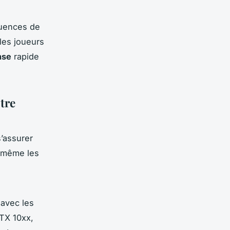
quences de
les joueurs
nse
rapide
tre
s’assurer
 même les
avec les
GTX 10xx,