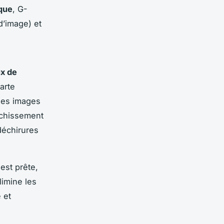
que
, G-
d’image) et
ux de
arte
des images
aîchissement
déchirures
est prête,
limine les
 et