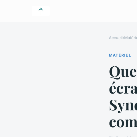
Accueil
›
Matéri
MATÉRIEL
Quel
écra
Sync
comp