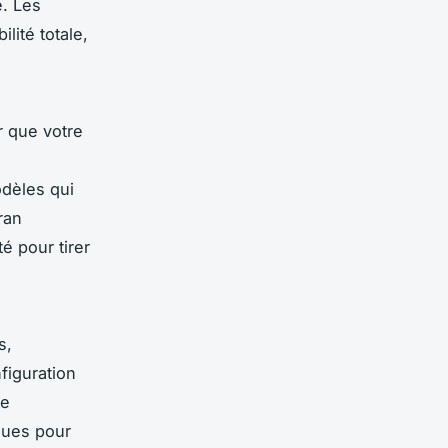
e. Les
lité totale,
r que votre
dèles qui
ran
é pour tirer
s,
figuration
re
ques pour