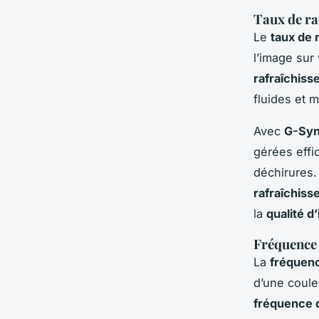
Taux de ra
Le
taux de 
l’image sur
rafraîchis
fluides et 
Avec
G-Sy
gérées effi
déchirures. 
rafraîchis
la
qualité d
Fréquence 
La
fréquen
d’une coule
fréquence 