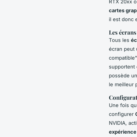
RTX 20xx ou
cartes gra
il est donc 
Les écrans
Tous les
éc
écran peut 
compatible
supportent 
possède u
le meilleur 
Configurat
Une fois q
configurer
NVIDIA, act
expérience 