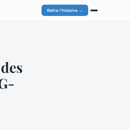
Relire l'histoire →
 des
 G-