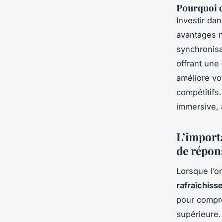
Pourquoi c
Investir da
avantages n
synchronis
offrant une
améliore vo
compétitifs.
immersive, 
L’import
de répon
Lorsque l’o
rafraîchis
pour compre
supérieure.