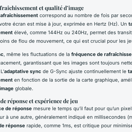
fraîchissement et qualité d’image
rafraîchissement
correspond au nombre de fois par sec
 votre écran est mise à jour, exprimée en Hertz (Hz). Un
t
sement
élevé, comme 144Hz ou 240Hz, permet des transit
moins de flou de mouvement, ce qui est crucial pour les je
nc
, même les fluctuations de la
fréquence de rafraîchiss
cacement, garantissant que les images sont toujours nett
L’
adaptative sync
de G-Sync ajuste continuellement le
t
sement
en fonction de la sortie de la carte graphique, améli
’image
globale.
de réponse et expérience de jeu
ce de réponse
mesure le temps qu’il faut pour qu’un pixe
ur à une autre, généralement indiqué en millisecondes (
de réponse
rapide, comme 1ms, est critique pour minimise