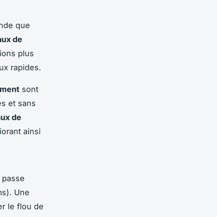
onde que
aux de
ions plus
ux rapides.
ement
sont
es et sans
aux de
orant ainsi
l passe
ms). Une
r le flou de