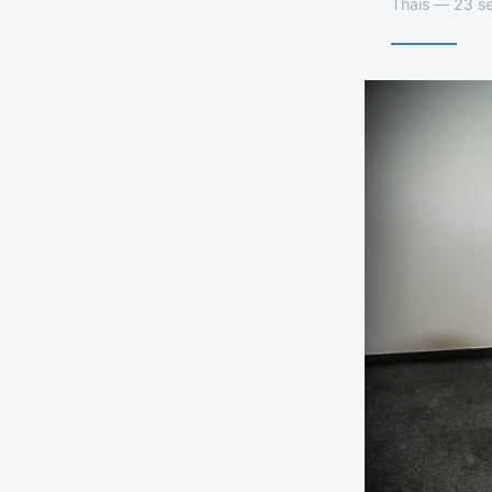
Thaïs — 23 s